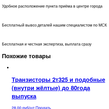
2Т
Удобное расположение пункта приёма в центре города
301,
306,
312,
316
Бесплатный вывоз деталей нашим специалистом по МСК
и
подобные
белые.
Бесплатная и честная экспертиза, выплата сразу
проверенные
(внутри
Похожие товары
жёлтые)
Транзисторы 2т325 и подобные
(внутри жёлтые) до 80года
выпуска
28.00
руб/шт
Продать