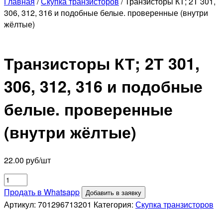
Главная
/
Скупка транзисторов
/ Транзисторы КТ; 2Т 301,
306, 312, 316 и подобные белые. проверенные (внутри
жёлтые)
Транзисторы КТ; 2Т 301,
306, 312, 316 и подобные
белые. проверенные
(внутри жёлтые)
22.00
руб/шт
Количество
товара
Продать в Whatsapp
Добавить в заявку
Транзисторы
Артикул:
701296713201
Категория:
Скупка транзисторов
КТ;