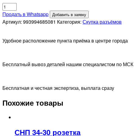
Количество
товара
Продать в Whatsapp
Добавить в заявку
СНП
Артикул:
993994685081
Категория:
Скупка разъёмов
34-
90
Удобное расположение пункта приёма в центре города
розетка
Бесплатный вывоз деталей нашим специалистом по МСК
Бесплатная и честная экспертиза, выплата сразу
Похожие товары
СНП 34-30 розетка