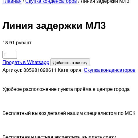
Главная
/
Скупка конденсаторов
/ Линия задержки МЛ3
Линия задержки МЛ3
18.91
руб/шт
Количество
товара
Продать в Whatsapp
Добавить в заявку
Линия
Артикул:
835981828611
Категория:
Скупка конденсаторов
задержки
МЛ3
Удобное расположение пункта приёма в центре города
Бесплатный вывоз деталей нашим специалистом по МСК
Бесплатная и честная экспертиза, выплата сразу