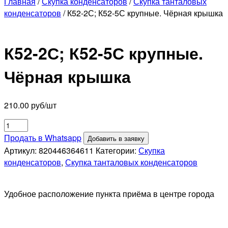
Главная
/
Скупка конденсаторов
/
Скупка танталовых
конденсаторов
/ К52-2С; К52-5С крупные. Чёрная крышка
К52-2С; К52-5С крупные.
Чёрная крышка
210.00
руб/шт
Количество
товара
Продать в Whatsapp
Добавить в заявку
К52-
Артикул:
820446364611
Категории:
Скупка
2С;
конденсаторов
,
Скупка танталовых конденсаторов
К52-
5С
Удобное расположение пункта приёма в центре города
крупные.
Чёрная
крышка