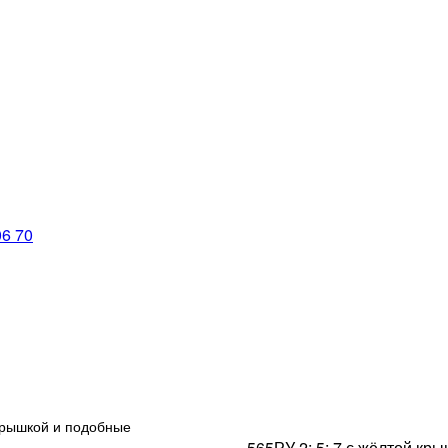
06 70
 крышкой и подобные
565РУ 2; 5; 7 с жёлтой кр