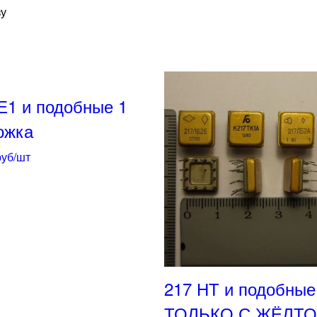
зу
Е1 и подобные 1
ожка
руб/шт
217 НТ и подобные
ТОЛЬКО С ЖЁЛТ