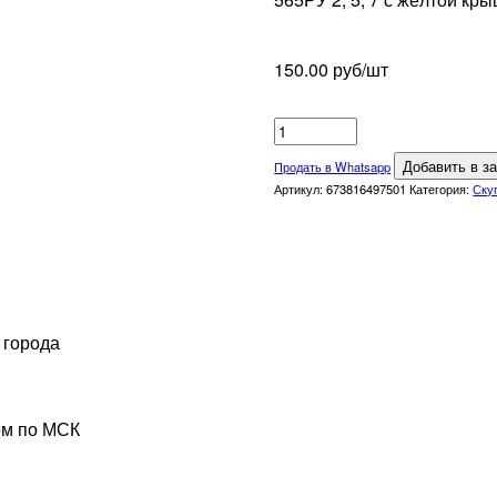
150.00
руб/шт
Количество
товара
Добавить в з
Продать в Whatsapp
565РУ
Артикул:
673816497501
Категория:
Ску
2;
5;
7
с
жёлтой
крышкой
 города
и
подобные
ом по МСК